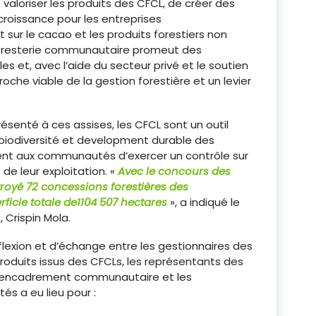
 valoriser les produits des CFCL, de créer des
croissance pour les entreprises
sur le cacao et les produits forestiers non
foresterie communautaire promeut des
 et, avec l’aide du secteur privé et le soutien
he viable de la gestion forestière et un levier
ésenté à ces assises, les CFCL sont un outil
 biodiversité et development durable des
nt aux communautés d’exercer un contrôle sur
 de leur exploitation. «
Avec le concours des
octroyé 72 concessions forestières des
icie totale de1104 507 hectares
», a indiqué le
 Crispin Mola.
éflexion et d’échange entre les gestionnaires des
roduits issus des CFCLs, les représentants des
l’encadrement communautaire et les
s a eu lieu pour :