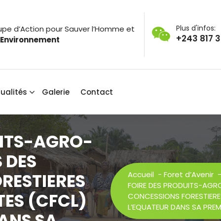
Plus d'infos:
pe d’Action pour Sauver l’Homme et
+243 817 
 Environnement
ualités
Galerie
Contact
UITS-AGRO-
S DES
RESTIERES
Accueil
-
Foret d’Avenir
FOIRE DES PRODUITS-AGRO
ES (CFCL)
CONCESSIONS FORESTIERE
L’EQUATEUR DANS SA PREMI
ANS SA