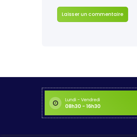
du Territoi
re
Foret
d’Avenir
Gouve
rnance For
estière et
Foncière
Monito
ring Forest
ier
Lundi - Vendredi
Non cl
08h30 - 16h30
assé
Nos of
fres