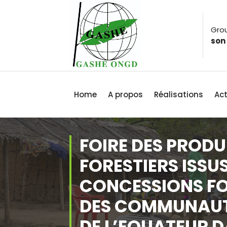
Grou
son
Home
A propos
Réalisations
Act
FOIRE DES PROD
FORESTIERS ISSU
CONCESSIONS FO
DES COMMUNAUT
DE L’EQUATEUR D