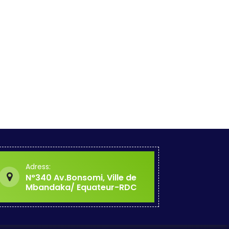
Adress:
N°340 Av.Bonsomi, Ville de
Mbandaka/ Equateur-RDC