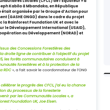
nautaires Locales (CFCL) de l’Equateur » a
Joseph Kabila à Mbandaka, en République
 était organisée par le Groupe d’Action pour
ent (GASHE ONGD) dans le cadre du projet
c la Rainforest Foundation UK et avec le
ur le Développement International (USAID),
Coopération au Développement (NORAD) et
s issus des Concessions Forestières des
droite ligne de contribuer à l’objectif du projet
2025, les forêts communautaires conduisent à
nautés forestières et à la protection de la
 la RDC
», a fait savoir le coordonnateur de l’ONG
célébrer le progrès des CFCL, j’ai eu la chance
iation du processus de la foresterie
Avenir par les Communautés Locales », a
forest Foundation UK, Joe Eisen
.