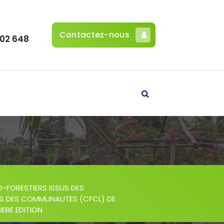
Contactez-nous
302 648
-
-FORESTIERS ISSUS DES
S DES COMMUNAUTES (CFCL) DE
ERE EDITION