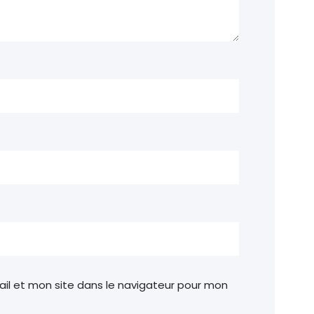
 son Environnement a pour
omme jouit pleinement de
n milieu et pour la
 la gestion durable des
tion de leurs conditions
il et mon site dans le navigateur pour mon